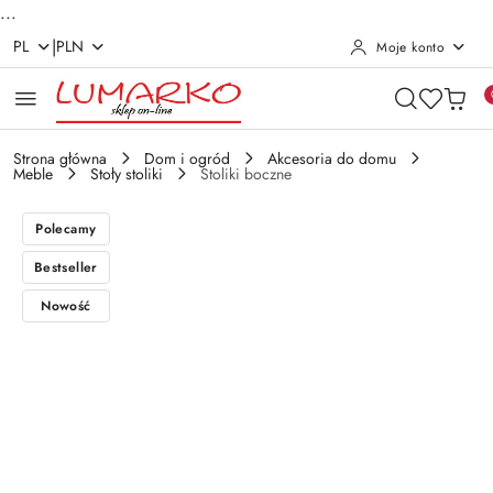
...
|
PL
PLN
Moje konto
Przejdź do treści głównej
Przejdź do wyszukiwarki
Przejdź do moje konto
Przejdź do menu głównego
Przejdź do opisu produktu
Przejdź do stopki
Strona główna
Dom i ogród
Akcesoria do domu
Meble
Stoły stoliki
Stoliki boczne
Polecamy
Bestseller
Nowość