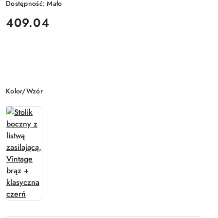
Dostępność:
Mało
cena:
409.04
Wariant
Kolor/Wzór