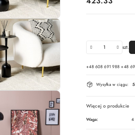
cena:
423.33
Ilość
szt.
+48 608 691 988 +48 69
Dostępność
Wysyłka w ciągu:
5
i
dostawa
Więcej o produkcie
Waga:
4