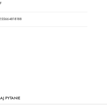
DF
255664818188
AJ PYTANIE