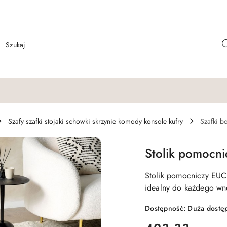
Szafy szafki stojaki schowki skrzynie komody konsole kufry
Szafki b
Stolik pomocn
Stolik pomocniczy EUCL
idealny do każdego wnę
Dostępność:
Duża dostę