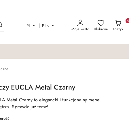
|
PL
PLN
Moje konto
Ulubione
Koszyk
oczne
iczy EUCLA Metal Czarny
A Metal Czarny to elegancki i funkcjonalny mebel,
trza. Sprawdź już teraz!
pność