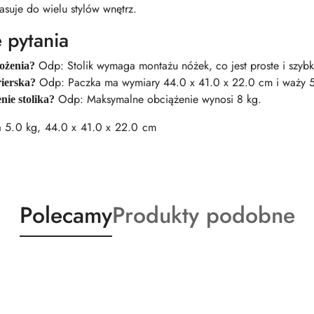
suje do wielu stylów wnętrz.
 pytania
Odp: Stolik wymaga montażu nóżek, co jest proste i szybk
łożenia?
Odp: Paczka ma wymiary 44.0 x 41.0 x 22.0 cm i waży 5
ierska?
Odp: Maksymalne obciążenie wynosi 8 kg.
nie stolika?
5.0 kg, 44.0 x 41.0 x 22.0 cm
Produkty
Produkty
Polecamy
Produkty podobne
o
o
statusie:
statusie: