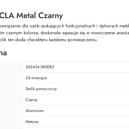
UCLA Metal Czarny
ozwiązanie dla osób szukających funkcjonalnych i stylowych me
kim czarnym kolorze, doskonale wpasuje się w nowoczesne aranż
tolik ten doda charakteru każdemu pomieszczeniu.
na
362434-380082
24 miesiące
Stolik pomocniczy
Czarny
Aluminium
Matowy