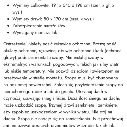
Wymiary całkowite: 191 x 640 x 198 cm (szer. x gł. x
wys.)
Wymiary drzwi: 80 x 170 cm (szer. x wys.)
Zabezpieczenie narożników
Wymagany montaż: tak
Ostrzeżenie! Należy nosić rękawice ochronne. Proszę nosić
okulary ochronne, rękawice, obuwie ochronne i kask (ochrona
głowy) podczas montażu szopy. Nie instaluj szopy w
ekstremalnych warunkach pogodowych, takich jak silny wiatr
lub niskie temperatury. Nie pozwól dzieciom i zwierzętom na
przebywanie w strefie montażu. Szopa musi być zbudowana
na poziomej powierzchni. Zaleca się przytwierdzenie szopy do
nieruchomego obiektu lub do gruntu. Utrzymuj dach w
czystości, usuwając śnieg i liście. Duża ilość śniegu na dachu
może uszkodzić szopę. Trzymaj drzwi zamknięte i zamknięte,
aby zapobiec uszkodzeniom w wyniku wiatru. Nie stój na
dachu. Szopa nie nadaje się do zamieszkania. Nie przechowuj
ani nie używaj gorących przedmiotów w szopie, takich jak