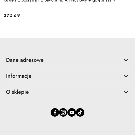
Kuweta z pokrywą i 2 otworami, Antracytowy + gołębi szary
272.69
Cena:
Dane adresowe
Informacje
O sklepie