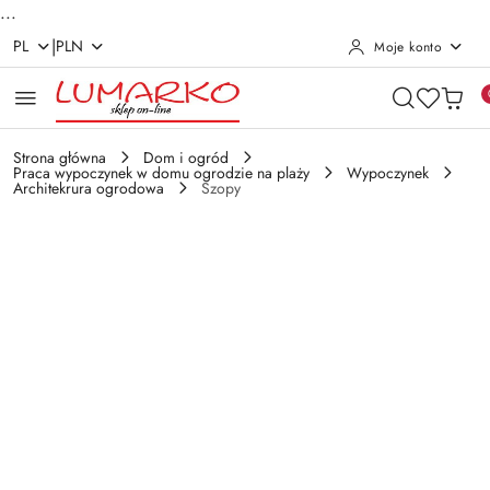
...
|
PL
PLN
Moje konto
Przejdź do treści głównej
Przejdź do wyszukiwarki
Przejdź do moje konto
Przejdź do menu głównego
Przejdź do opisu produktu
Przejdź do stopki
Strona główna
Dom i ogród
Praca wypoczynek w domu ogrodzie na plaży
Wypoczynek
Architekrura ogrodowa
Szopy