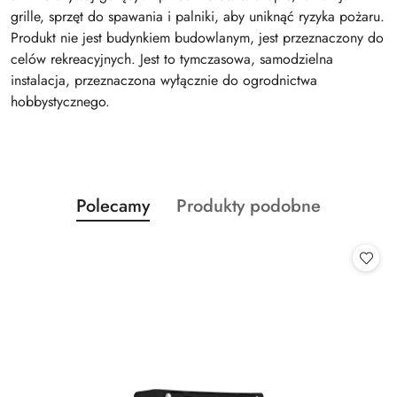
grille, sprzęt do spawania i palniki, aby uniknąć ryzyka pożaru.
Produkt nie jest budynkiem budowlanym, jest przeznaczony do
celów rekreacyjnych. Jest to tymczasowa, samodzielna
instalacja, przeznaczona wyłącznie do ogrodnictwa
hobbystycznego.
Produkty
Produkty
Polecamy
Produkty podobne
Pomiń karuzelę produktów
o
o
statusie:
statusie: