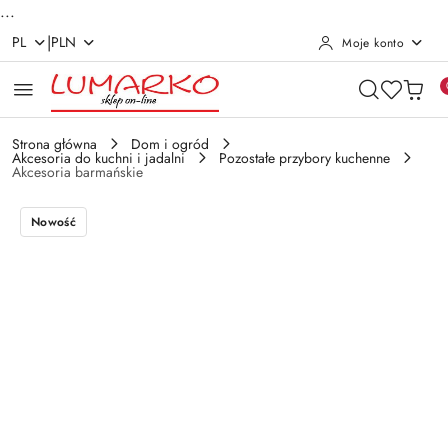
...
|
PL
PLN
Moje konto
Przejdź do treści głównej
Przejdź do wyszukiwarki
Przejdź do moje konto
Przejdź do menu głównego
Przejdź do opisu produktu
Przejdź do stopki
Strona główna
Dom i ogród
Akcesoria do kuchni i jadalni
Pozostałe przybory kuchenne
Akcesoria barmańskie
Nowość