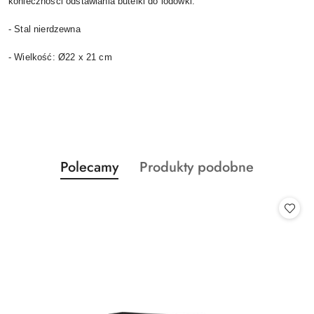
konieczności odstawiania butelki do lodówki.
- Stal nierdzewna
- Wielkość: Ø22 x 21 cm
Produkty
Produkty
Polecamy
Produkty podobne
Pomiń karuzelę produktów
o
o
statusie:
statusie: