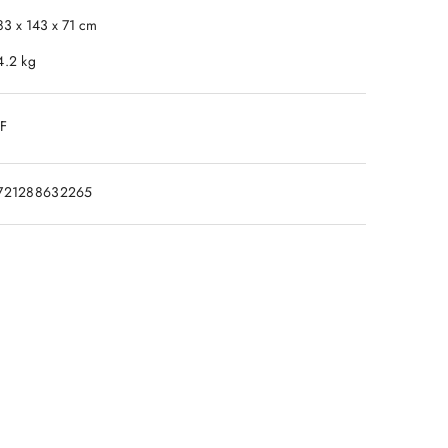
83 x 143 x 71 cm
4.2 kg
DF
721288632265