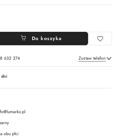
Do koszyka
8 632 374
Zostaw telefon
Wyślij
 dni
nfo@lumarko.pl
zarny
la obu płci