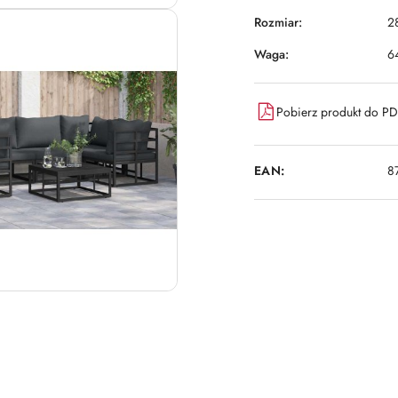
Rozmiar:
2
Waga:
6
Pobierz produkt do P
EAN:
8