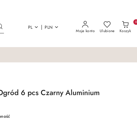
|
PL
PLN
Moje konto
Ulubione
Koszyk
 Ogród 6 pcs Czarny Aluminium
pność