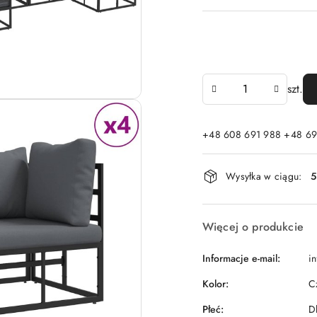
Ilość
szt.
+48 608 691 988 +48 69
Dostępność
Wysyłka w ciągu:
5
i
dostawa
Więcej o produkcie
Informacje e-mail:
i
Kolor:
C
Płeć:
D