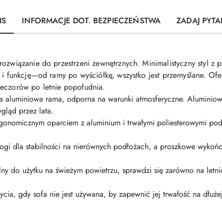
IS
INFORMACJE DOT. BEZPIECZEŃSTWA
ZADAJ PYTA
ozwiązanie do przestrzeni zewnętrznych. Minimalistyczny styl z p
ę i funkcję—od ramy po wyściółkę, wszystko jest przemyślane. Of
ieczorów po letnie popołudnia.
a aluminiowa rama, odporna na warunki atmosferyczne. Aluminiow
gląd przez lata.
gonomicznym oparciem z aluminium i trwałymi poliesterowymi po
gi dla stabilności na nierównych podłożach, a proszkowe wykońc
ny do użytku na świeżym powietrzu, sprawdzi się zarówno na letni
cia, gdy sofa nie jest używana, by zapewnić jej trwałość na dłuże