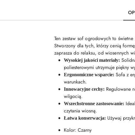
OP
Ten zestaw sof ogrodowych to świetne r
Stworzony dla tych, którzy cenią form
zaprasza do relaksu, od wiosennych w
Solidn
Wysokiej jakości materiały:
poliesterowymi utrzymuje piękny wy
Sofa z er
Ergonomiczne wsparcie:
warunkach.
Regulowane no
Innowacyjne cechy:
wilgocią.
Ideal
Wszechstronne zastosowanie:
czytania wiosną.
Używaj przykry
Łatwa konserwacja:
Kolor: Czarny