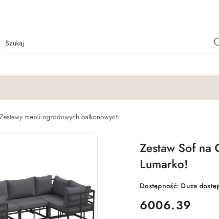
Zestawy mebli ogrodowych balkonowych
Zestaw Sof na
Lumarko!
Dostępność:
Duża dostę
cena:
6006.39