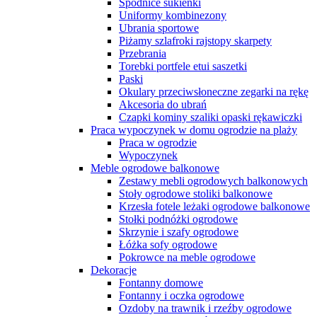
Spódnice sukienki
Uniformy kombinezony
Ubrania sportowe
Piżamy szlafroki rajstopy skarpety
Przebrania
Torebki portfele etui saszetki
Paski
Okulary przeciwsłoneczne zegarki na rękę
Akcesoria do ubrań
Czapki kominy szaliki opaski rękawiczki
Praca wypoczynek w domu ogrodzie na plaży
Praca w ogrodzie
Wypoczynek
Meble ogrodowe balkonowe
Zestawy mebli ogrodowych balkonowych
Stoły ogrodowe stoliki balkonowe
Krzesła fotele leżaki ogrodowe balkonowe
Stołki podnóżki ogrodowe
Skrzynie i szafy ogrodowe
Łóżka sofy ogrodowe
Pokrowce na meble ogrodowe
Dekoracje
Fontanny domowe
Fontanny i oczka ogrodowe
Ozdoby na trawnik i rzeźby ogrodowe