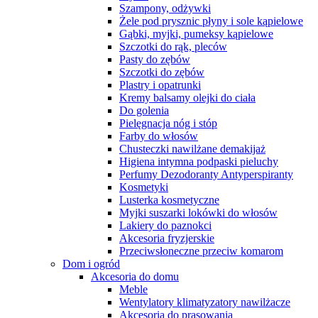
Szampony, odżywki
Żele pod prysznic płyny i sole kąpielowe
Gąbki, myjki, pumeksy kąpielowe
Szczotki do rąk, pleców
Pasty do zębów
Szczotki do zębów
Plastry i opatrunki
Kremy balsamy olejki do ciała
Do golenia
Pielęgnacja nóg i stóp
Farby do włosów
Chusteczki nawilżane demakijaż
Higiena intymna podpaski pieluchy
Perfumy Dezodoranty Antyperspiranty
Kosmetyki
Lusterka kosmetyczne
Myjki suszarki lokówki do włosów
Lakiery do paznokci
Akcesoria fryzjerskie
Przeciwsłoneczne przeciw komarom
Dom i ogród
Akcesoria do domu
Meble
Wentylatory klimatyzatory nawilżacze
Akcesoria do prasowania