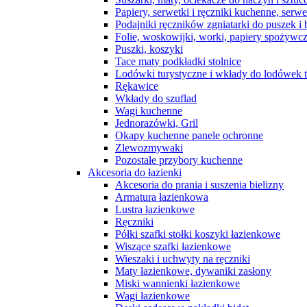
Papiery, serwetki i ręczniki kuchenne, serwe
Podajniki ręczników zgniatarki do puszek i 
Folie, woskowijki, worki, papiery spożywc
Puszki, koszyki
Tace maty podkładki stolnice
Lodówki turystyczne i wkłady do lodówek 
Rękawice
Wkłady do szuflad
Wagi kuchenne
Jednorazówki, Gril
Okapy kuchenne panele ochronne
Zlewozmywaki
Pozostałe przybory kuchenne
Akcesoria do łazienki
Akcesoria do prania i suszenia bielizny
Armatura łazienkowa
Lustra łazienkowe
Ręczniki
Półki szafki stołki koszyki łazienkowe
Wiszące szafki łazienkowe
Wieszaki i uchwyty na ręczniki
Maty łazienkowe, dywaniki zasłony
Miski wannienki łazienkowe
Wagi łazienkowe