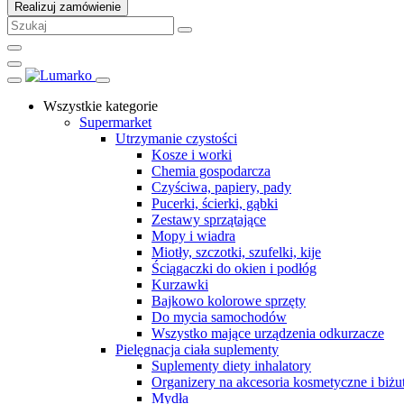
Realizuj zamówienie
Wszystkie kategorie
Supermarket
Utrzymanie czystości
Kosze i worki
Chemia gospodarcza
Czyściwa, papiery, pady
Pucerki, ścierki, gąbki
Zestawy sprzątające
Mopy i wiadra
Miotły, szczotki, szufelki, kije
Ściągaczki do okien i podłóg
Kurzawki
Bajkowo kolorowe sprzęty
Do mycia samochodów
Wszystko mające urządzenia odkurzacze
Pielęgnacja ciała suplementy
Suplementy diety inhalatory
Organizery na akcesoria kosmetyczne i biżut
Mydła