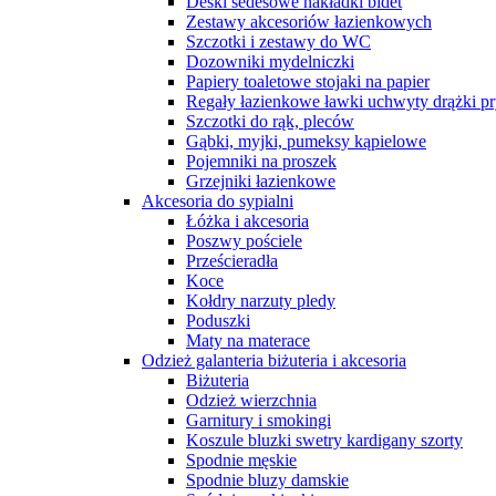
Deski sedesowe nakładki bidet
Zestawy akcesoriów łazienkowych
Szczotki i zestawy do WC
Dozowniki mydelniczki
Papiery toaletowe stojaki na papier
Regały łazienkowe ławki uchwyty drążki p
Szczotki do rąk, pleców
Gąbki, myjki, pumeksy kąpielowe
Pojemniki na proszek
Grzejniki łazienkowe
Akcesoria do sypialni
Łóżka i akcesoria
Poszwy pościele
Prześcieradła
Koce
Kołdry narzuty pledy
Poduszki
Maty na materace
Odzież galanteria biżuteria i akcesoria
Biżuteria
Odzież wierzchnia
Garnitury i smokingi
Koszule bluzki swetry kardigany szorty
Spodnie męskie
Spodnie bluzy damskie