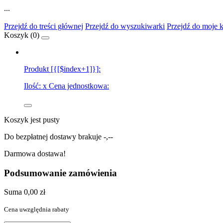
...
Przejdź do treści głównej
Przejdź do wyszukiwarki
Przejdź do moje 
Koszyk (
0
)
Produkt [{[$index+1]}]:
Ilość:
x
Cena jednostkowa:
Koszyk jest pusty
Do bezpłatnej dostawy brakuje
-,--
Darmowa dostawa!
Podsumowanie zamówienia
Suma
0,00 zł
Cena uwzględnia rabaty