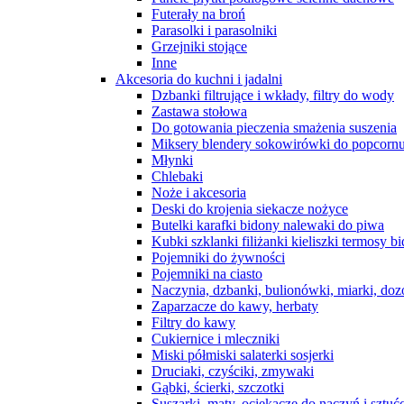
Futerały na broń
Parasolki i parasolniki
Grzejniki stojące
Inne
Akcesoria do kuchni i jadalni
Dzbanki filtrujące i wkłady, filtry do wody
Zastawa stołowa
Do gotowania pieczenia smażenia suszenia
Miksery blendery sokowirówki do popcorn
Młynki
Chlebaki
Noże i akcesoria
Deski do krojenia siekacze nożyce
Butelki karafki bidony nalewaki do piwa
Kubki szklanki filiżanki kieliszki termosy b
Pojemniki do żywności
Pojemniki na ciasto
Naczynia, dzbanki, bulionówki, miarki, do
Zaparzacze do kawy, herbaty
Filtry do kawy
Cukiernice i mleczniki
Miski półmiski salaterki sosjerki
Druciaki, czyściki, zmywaki
Gąbki, ścierki, szczotki
Suszarki, maty, ociekacze do naczyń i sztu