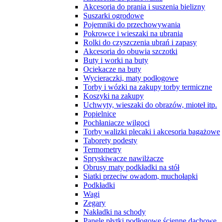
Akcesoria do prania i suszenia bielizny
Suszarki ogrodowe
Pojemniki do przechowywania
Pokrowce i wieszaki na ubrania
Rolki do czyszczenia ubrań i zapasy
Akcesoria do obuwia szczotki
Buty i worki na buty
Ociekacze na buty
Wycieraczki, maty podłogowe
Torby i wózki na zakupy torby termiczne
Koszyki na zakupy
Uchwyty, wieszaki do obrazów, mioteł itp.
Popielnice
Pochłaniacze wilgoci
Torby walizki plecaki i akcesoria bagażowe
Taborety podesty
Termometry
Spryskiwacze nawilżacze
Obrusy maty podkładki na stół
Siatki przeciw owadom, muchołapki
Podkładki
Wagi
Zegary
Nakładki na schody
Panele płytki podłogowe ścienne dachowe