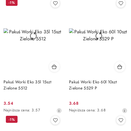
-1%
z
z
30
30
dni
dni
przed
przed
obniżką
obniżką
Pakuś Worki Eko 35l 15szt
Pakuś Worki Eko 60l 10szt
Zielone 5512
Zielone 5529 P
3.54
3.68
Cena
Cena
Najniższa
Najniższa
Najniższa cena:
3.57
Najniższa cena:
3.68
promocyjna:
promocyjna:
cena
cena
-1%
z
z
30
30
dni
dni