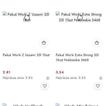
przed
przed
obniżką
obniżką
Pakuś Worki Z Uszami 35l 15szt
Pakuś Worki Extra Strong 35l
15szt Niebieskie 5468
2.81
3.54
Cena
Cena
Najniższa
Najniższa
Najniższa cena:
2.83
Najniższa cena:
3.53
promocyjna:
promocyjna:
cena
cena
z
z
30
30
dni
dni
przed
przed
obniżką
obniżką