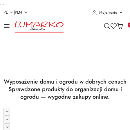
...
|
PL
PLN
Moje konto
Przejdź do treści głównej
Przejdź do wyszukiwarki
Przejdź do moje konto
Przejdź do menu głównego
Przejdź do stopki
Pomiń karuzelę promocyjną
Utrzymanie czystości
Suszarki i deski
Utrzymanie czystości
Suszarki i deski
Wyposażenie domu i ogrodu w dobrych cenach
Sprawdzone produkty do organizacji domu i
ogrodu — wygodne zakupy online.