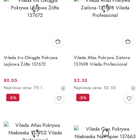
Vileda Iris Okrągła Pokrywa
Vileda Atlas Pokrywa Zielona
Lejkowa Żółta 137672
137698 Vileda Professional
80.05
52.35
Cena
Cena
Najniższa
Najniższa
Najniższa cena:
79.1
Najniższa cena:
52.55
promocyjna:
promocyjna:
cena
cena
-2%
-2%
z
z
30
30
dni
dni
przed
przed
obniżką
obniżką