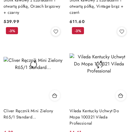
otwartą półką, Orzech brązowy
otwartą półką, Vintage brąz +
+ czarny
czerń
539.99
611.60
Cena:
Cena:
-3%
-3%
Cliver Ręcznik Mini Zielony
Vileda Kentucky Uchwyt Do
R65/1 Standard...
Mopa 100321 Vileda
Professional