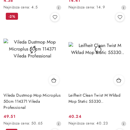
4.38
14.41
Cena
Cena
Najniższa
Najniższa
Najniższa cena:
4.5
Najniższa cena:
14.9
promocyjna:
promocyjna:
cena
cena
-2%
z
z
30
30
dni
dni
przed
przed
obniżką
obniżką
Vileda Dustmop Mop Microplus
Leifheit Clean Twist M Wkład
50cm 114371 Vileda
Mop Static 55330..
Professional
49.51
40.24
Cena
Cena
Najniższa
Najniższa
Najniższa cena:
50.65
Najniższa cena:
40.23
promocyjna:
promocyjna:
cena
cena