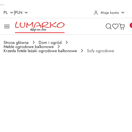
...
|
PL
PLN
Moje konto
Przejdź do treści głównej
Przejdź do wyszukiwarki
Przejdź do moje konto
Przejdź do menu głównego
Przejdź do opisu produktu
Przejdź do stopki
Strona główna
Dom i ogród
Meble ogrodowe balkonowe
Krzesła fotele leżaki ogrodowe balkonowe
Sofy ogrodowe