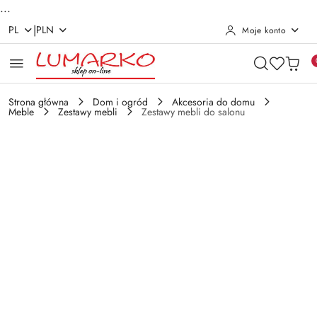
...
|
PL
PLN
Moje konto
Przejdź do treści głównej
Przejdź do wyszukiwarki
Przejdź do moje konto
Przejdź do menu głównego
Przejdź do opisu produktu
Przejdź do stopki
Strona główna
Dom i ogród
Akcesoria do domu
Meble
Zestawy mebli
Zestawy mebli do salonu