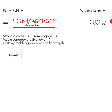
...
|
PL
PLN
Moje konto
Przejdź do treści głównej
Przejdź do wyszukiwarki
Przejdź do moje konto
Przejdź do menu głównego
Przejdź do opisu produktu
Przejdź do stopki
Strona główna
Dom i ogród
Meble ogrodowe balkonowe
Zestawy mebli ogrodowych balkonowych
Nowość