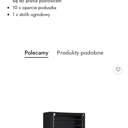
się do prania pokrowcem
10 x oparcie poduszka
1 x stolik ogrodowy
Produkty
Produkty
Polecamy
Produkty podobne
Pomiń karuzelę produktów
o
o
statusie:
statusie: