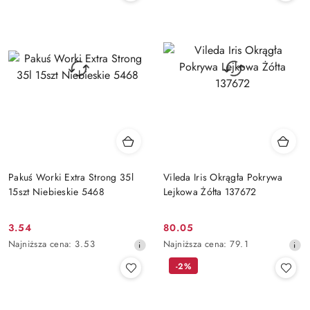
30
30
dni
dni
przed
przed
obniżką
obniżką
Pakuś Worki Extra Strong 35l
Vileda Iris Okrągła Pokrywa
15szt Niebieskie 5468
Lejkowa Żółta 137672
3.54
80.05
Cena
Cena
Najniższa
Najniższa
Najniższa cena:
3.53
Najniższa cena:
79.1
promocyjna:
promocyjna:
cena
cena
-2%
z
z
30
30
dni
dni
przed
przed