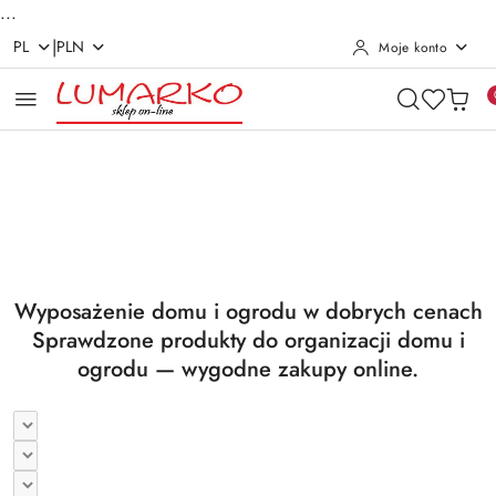
...
|
PL
PLN
Moje konto
Przejdź do treści głównej
Przejdź do wyszukiwarki
Przejdź do moje konto
Przejdź do menu głównego
Przejdź do stopki
Pomiń karuzelę promocyjną
Utrzymanie czystości
Suszarki i deski
Utrzymanie czystości
Suszarki i deski
Wyposażenie domu i ogrodu w dobrych cenach
Sprawdzone produkty do organizacji domu i
ogrodu — wygodne zakupy online.