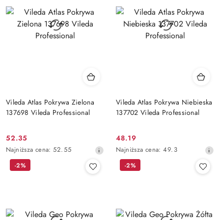
obniżką
obniżką
Vileda Atlas Pokrywa Zielona
Vileda Atlas Pokrywa Niebieska
137698 Vileda Professional
137702 Vileda Professional
52.35
48.19
Cena
Cena
Najniższa
Najniższa
Najniższa cena:
52.55
Najniższa cena:
49.3
promocyjna:
promocyjna:
cena
cena
-2%
-2%
z
z
30
30
dni
dni
przed
przed
obniżką
obniżką