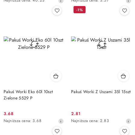
Najniższa cena:
40.23
Najniższa cena:
3.57
promocyjna:
promocyjna:
cena
cena
-1%
z
z
30
30
dni
dni
przed
przed
obniżką
obniżką
Pakuś Worki Eko 60l 10szt
Pakuś Worki Z Uszami 35l 15szt
Zielone 5529 P
3.68
2.81
Cena
Cena
Najniższa
Najniższa
Najniższa cena:
3.68
Najniższa cena:
2.83
promocyjna:
promocyjna:
cena
cena
z
z