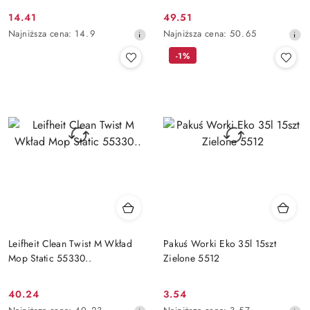
14.41
49.51
Cena
Cena
Najniższa
Najniższa
Najniższa cena:
14.9
Najniższa cena:
50.65
promocyjna:
promocyjna:
cena
cena
-1%
z
z
30
30
dni
dni
przed
przed
obniżką
obniżką
Leifheit Clean Twist M Wkład
Pakuś Worki Eko 35l 15szt
Mop Static 55330..
Zielone 5512
40.24
3.54
Cena
Cena
Najniższa
Najniższa