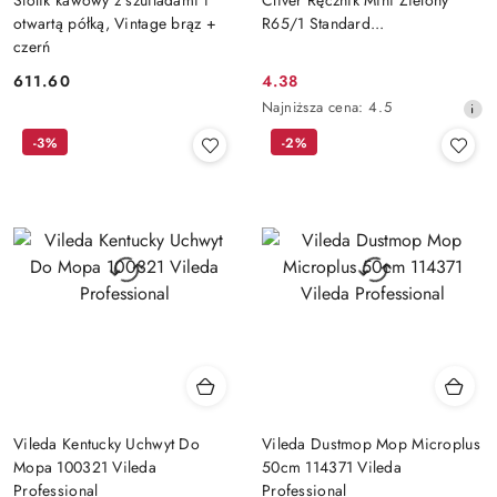
otwartą półką, Vintage brąz +
R65/1 Standard...
czerń
611.60
4.38
Cena:
Cena
Najniższa
Najniższa cena:
4.5
promocyjna:
cena
-3%
-2%
z
30
dni
przed
obniżką
Vileda Kentucky Uchwyt Do
Vileda Dustmop Mop Microplus
Mopa 100321 Vileda
50cm 114371 Vileda
Professional
Professional