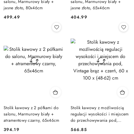
salonu, Marmurowy biały +
salonu, Marmurowy biały +
jasne złoto, 80x46cm
jasne złoto, 65x46cm
499.49
404.99
Cena:
Cena:
Stolik kawowy z 2 półkami do
Stolik kawowy z możliwością
salonu, Marmurowy biały +
regulacji wysokości i miejscem
atramentowy czarny, 65x46cm
do przechowywania pod,
Vintage brąz + czerń, 60 x 100
394.19
566.85
Cena:
Cena:
x (48-62) cm