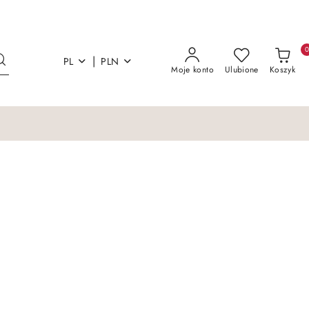
|
PL
PLN
Moje konto
Ulubione
Koszyk
Łóżka i materace
Sofy Kanapy Otoma
Łóżka i materace
Sofy Kanapy Otoma