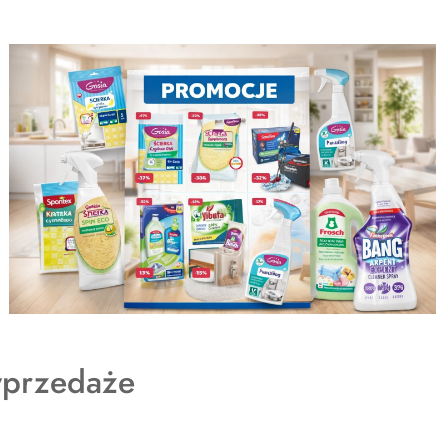
dukty
przedaże