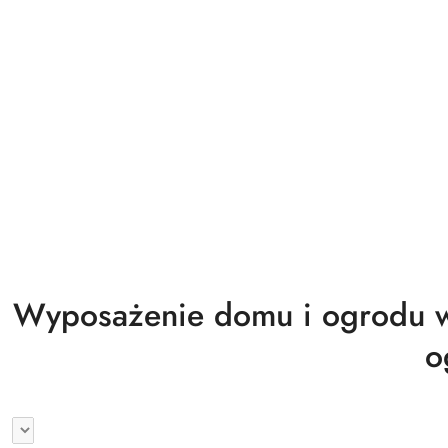
Biuro magazyn warsztat gastronomia
Wyprzedaż
Wyposażenie domu i ogrodu w
o