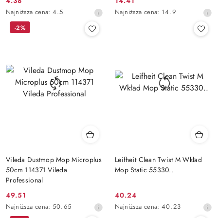
4.38
14.41
Cena
Cena
Najniższa
Najniższa
Najniższa cena:
4.5
Najniższa cena:
14.9
promocyjna:
promocyjna:
cena
cena
-2%
z
z
30
30
dni
dni
przed
przed
obniżką
obniżką
Vileda Dustmop Mop Microplus
Leifheit Clean Twist M Wkład
50cm 114371 Vileda
Mop Static 55330..
Professional
49.51
40.24
Cena
Cena
Najniższa
Najniższa
Najniższa cena:
50.65
Najniższa cena:
40.23
promocyjna:
promocyjna:
cena
cena