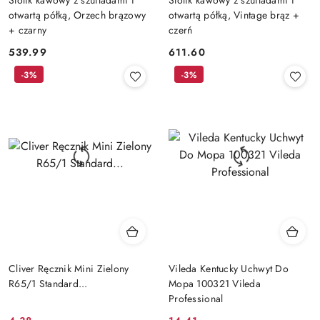
otwartą półką, Orzech brązowy
otwartą półką, Vintage brąz +
+ czarny
czerń
539.99
611.60
Cena:
Cena:
-3%
-3%
Cliver Ręcznik Mini Zielony
Vileda Kentucky Uchwyt Do
R65/1 Standard...
Mopa 100321 Vileda
Professional