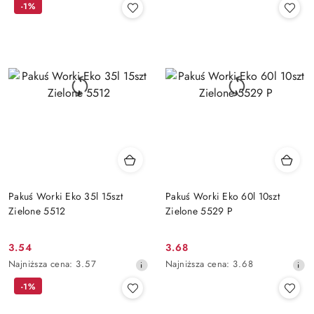
-1%
z
z
30
30
dni
dni
przed
przed
obniżką
obniżką
Pakuś Worki Eko 35l 15szt
Pakuś Worki Eko 60l 10szt
Zielone 5512
Zielone 5529 P
3.54
3.68
Cena
Cena
Najniższa
Najniższa
Najniższa cena:
3.57
Najniższa cena:
3.68
promocyjna:
promocyjna:
cena
cena
-1%
z
z
30
30
dni
dni