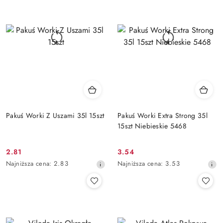
przed
przed
obniżką
obniżką
Pakuś Worki Z Uszami 35l 15szt
Pakuś Worki Extra Strong 35l
15szt Niebieskie 5468
2.81
3.54
Cena
Cena
Najniższa
Najniższa
Najniższa cena:
2.83
Najniższa cena:
3.53
promocyjna:
promocyjna:
cena
cena
z
z
30
30
dni
dni
przed
przed
obniżką
obniżką