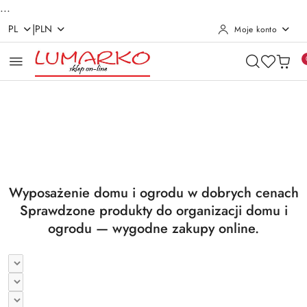
...
|
PL
PLN
Moje konto
Przejdź do treści głównej
Przejdź do wyszukiwarki
Przejdź do moje konto
Przejdź do menu głównego
Przejdź do stopki
Pomiń karuzelę promocyjną
Utrzymanie czystości
Suszarki i deski
Utrzymanie czystości
Suszarki i deski
Wyposażenie domu i ogrodu w dobrych cenach
Sprawdzone produkty do organizacji domu i
ogrodu — wygodne zakupy online.