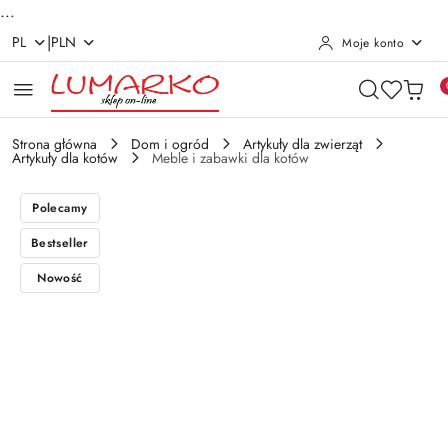
...
|
PL
PLN
Moje konto
Przejdź do treści głównej
Przejdź do wyszukiwarki
Przejdź do moje konto
Przejdź do menu głównego
Przejdź do opisu produktu
Przejdź do stopki
Strona główna
Dom i ogród
Artykuły dla zwierząt
Artykuły dla kotów
Meble i zabawki dla kotów
Polecamy
Bestseller
Nowość