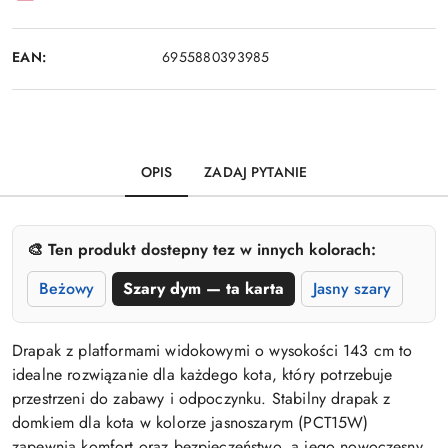
EAN:
6955880393985
OPIS
ZADAJ PYTANIE
🎨 Ten produkt dostepny tez w innych kolorach:
Beżowy
Szary dym — ta karta
Jasny szary
Drapak z platformami widokowymi o wysokości 143 cm to
idealne rozwiązanie dla każdego kota, który potrzebuje
przestrzeni do zabawy i odpoczynku. Stabilny drapak z
domkiem dla kota w kolorze jasnoszarym (PCT15W)
zapewnia komfort oraz bezpieczeństwo, a jego nowoczesny