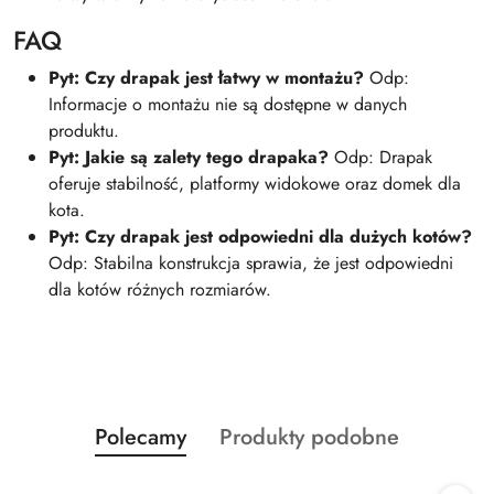
FAQ
Pyt: Czy drapak jest łatwy w montażu?
Odp:
Informacje o montażu nie są dostępne w danych
produktu.
Pyt: Jakie są zalety tego drapaka?
Odp: Drapak
oferuje stabilność, platformy widokowe oraz domek dla
kota.
Pyt: Czy drapak jest odpowiedni dla dużych kotów?
Odp: Stabilna konstrukcja sprawia, że jest odpowiedni
dla kotów różnych rozmiarów.
Produkty
Produkty
Polecamy
Produkty podobne
Pomiń karuzelę produktów
o
o
statusie:
statusie: