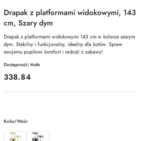
Drapak z platformami widokowymi, 143
cm, Szary dym
Drapak z platformami widokowymi 143 cm w kolorze szarym
dym. Stabilny i funkcjonalny, idealny dla kotów. Spraw
swojemu pupilowi komfort i radość z zabawy!
Dostępność:
Mało
cena:
338.84
Wariant
Kolor/Wzór