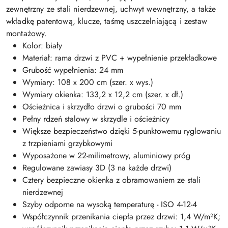
zewnętrzny ze stali nierdzewnej, uchwyt wewnętrzny, a także
wkładkę patentową, klucze, taśmę uszczelniającą i zestaw
montażowy.
Kolor: biały
Materiał: rama drzwi z PVC + wypełnienie przekładkowe
Grubość wypełnienia: 24 mm
Wymiary: 108 x 200 cm (szer. x wys.)
Wymiary okienka: 133,2 x 12,2 cm (szer. x dł.)
Ościeżnica i skrzydło drzwi o grubości 70 mm
Pełny rdzeń stalowy w skrzydle i ościeżnicy
Większe bezpieczeństwo dzięki 5-punktowemu ryglowaniu
z trzpieniami grzybkowymi
Wyposażone w 22-milimetrowy, aluminiowy próg
Regulowane zawiasy 3D (3 na każde drzwi)
Cztery bezpieczne okienka z obramowaniem ze stali
nierdzewnej
Szyby odporne na wysoką temperaturę - ISO 4-12-4
Współczynnik przenikania ciepła przez drzwi: 1,4 W/m²K;