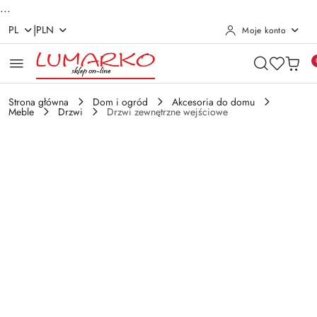
...
|
PL
PLN
Moje konto
Przejdź do treści głównej
Przejdź do wyszukiwarki
Przejdź do moje konto
Przejdź do menu głównego
Przejdź do opisu produktu
Przejdź do stopki
Strona główna
Dom i ogród
Akcesoria do domu
Meble
Drzwi
Drzwi zewnętrzne wejściowe