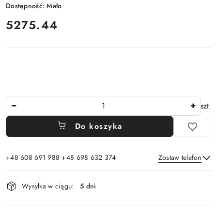
Dostępność:
Mało
cena:
5275.44
Ilość
szt.
Do koszyka
+48 608 691 988 +48 698 632 374
Zostaw telefon
Dostępność
Wysyłka w ciągu:
5 dni
i
Wyślij
dostawa