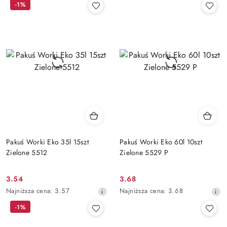
-1%
z
z
30
30
dni
dni
przed
przed
obniżką
obniżką
Pakuś Worki Eko 35l 15szt
Pakuś Worki Eko 60l 10szt
Zielone 5512
Zielone 5529 P
3.54
3.68
Cena
Cena
Najniższa
Najniższa
Najniższa cena:
3.57
Najniższa cena:
3.68
promocyjna:
promocyjna:
cena
cena
-1%
z
z
30
30
dni
dni