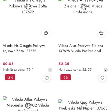
Vileda Iris Okrągła Pokrywa
Vileda Atlas Pokrywa Zielona
Lejkowa Żółta 137672
137698 Vileda Professional
80.05
52.35
Cena
Cena
Najniższa
Najniższa
Najniższa cena:
79.1
Najniższa cena:
52.55
promocyjna:
promocyjna:
cena
cena
-2%
-2%
z
z
30
30
dni
dni
przed
przed
obniżką
obniżką