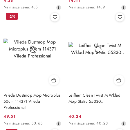
4.38
14.41
Cena
Cena
Najniższa
Najniższa
Najniższa cena:
4.5
Najniższa cena:
14.9
promocyjna:
promocyjna:
cena
cena
-2%
z
z
30
30
dni
dni
przed
przed
obniżką
obniżką
Vileda Dustmop Mop Microplus
Leifheit Clean Twist M Wkład
50cm 114371 Vileda
Mop Static 55330..
Professional
49.51
40.24
Cena
Cena
Najniższa
Najniższa
Najniższa cena:
50.65
Najniższa cena:
40.23
promocyjna:
promocyjna:
cena
cena