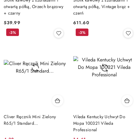
otwartą półką, Orzech brązowy
otwartą półką, Vintage brąz +
+ czarny
czerń
539.99
611.60
Cena:
Cena:
-3%
-3%
Cliver Ręcznik Mini Zielony
Vileda Kentucky Uchwyt Do
R65/1 Standard...
Mopa 100321 Vileda
Professional