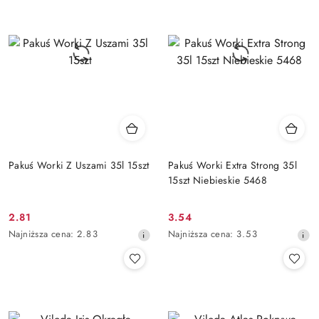
przed
przed
obniżką
obniżką
Pakuś Worki Z Uszami 35l 15szt
Pakuś Worki Extra Strong 35l
15szt Niebieskie 5468
2.81
3.54
Cena
Cena
Najniższa
Najniższa
Najniższa cena:
2.83
Najniższa cena:
3.53
promocyjna:
promocyjna:
cena
cena
z
z
30
30
dni
dni
przed
przed
obniżką
obniżką