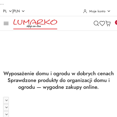
...
|
PL
PLN
Moje konto
Przejdź do treści głównej
Przejdź do wyszukiwarki
Przejdź do moje konto
Przejdź do menu głównego
Przejdź do stopki
Pomiń karuzelę promocyjną
Utrzymanie czystości
Suszarki i deski
Utrzymanie czystości
Suszarki i deski
Wyposażenie domu i ogrodu w dobrych cenach
Sprawdzone produkty do organizacji domu i
ogrodu — wygodne zakupy online.