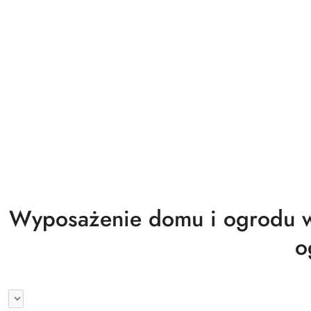
Biuro magazyn warsztat gastronomia
Wyprzedaż
Wyposażenie domu i ogrodu w
o