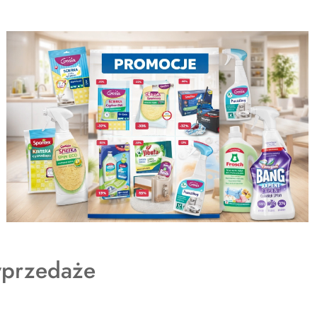
dukty
przedaże