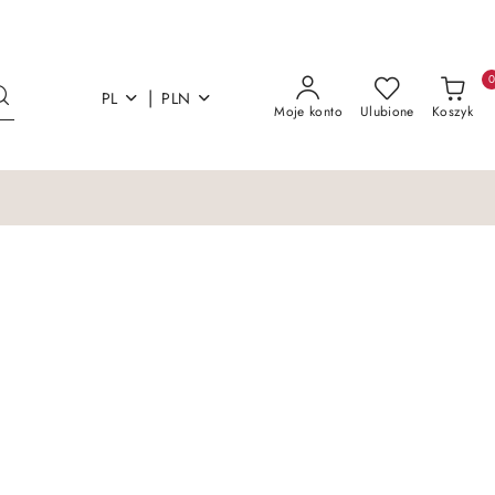
|
PL
PLN
Moje konto
Ulubione
Koszyk
Łóżka i materace
Sofy Kanapy Otoma
Łóżka i materace
Sofy Kanapy Otoma