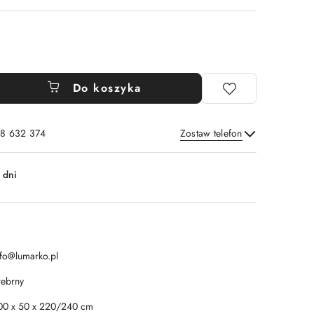
Do koszyka
8 632 374
Zostaw telefon
Wyślij
 dni
nfo@lumarko.pl
rebrny
00 x 50 x 220/240 cm