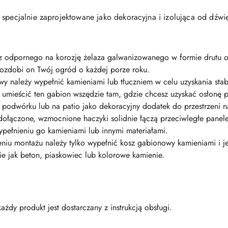
 specjalnie zaprojektowane jako dekoracyjna i izolująca od dźw
 z odpornego na korozję żelaza galwanizowanego w formie drutu 
ą ozdobi on Twój ogród o każdej porze roku.
wy należy wypełnić kamieniami lub tłuczniem w celu uzyskania stabi
 umieścić ten gabion wszędzie tam, gdzie chcesz uzyskać osłonę
podwórku lub na patio jako dekoracyjny dodatek do przestrzeni n
łączone, wzmocnione haczyki solidnie łączą przeciwległe panele 
ypełnieniu go kamieniami lub innymi materiałami.
iu montażu należy tylko wypełnić kosz gabionowy kamieniami i je
kie jak beton, piaskowiec lub kolorowe kamienie.
żdy produkt jest dostarczany z instrukcją obsługi.