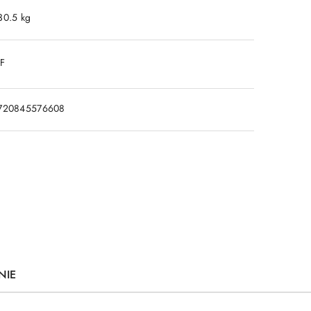
30.5 kg
DF
720845576608
NIE