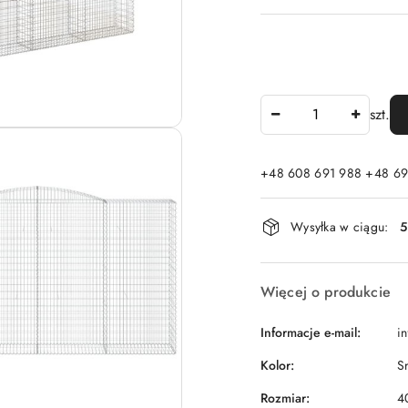
Ilość
szt.
+48 608 691 988 +48 69
Dostępność
Wysyłka w ciągu:
5
i
dostawa
Więcej o produkcie
Informacje e-mail:
i
Kolor:
S
Rozmiar:
4