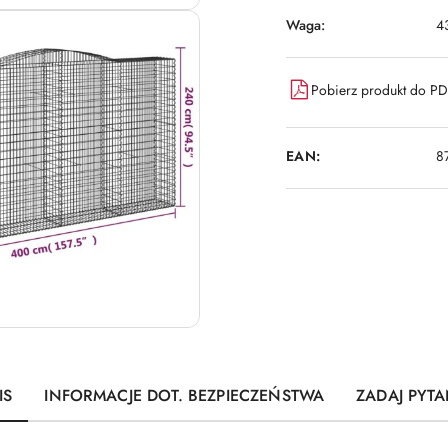
Waga:
4
Pobierz produkt do P
EAN:
8
IS
INFORMACJE DOT. BEZPIECZEŃSTWA
ZADAJ PYTA