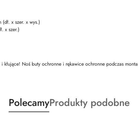
dł. x szer. x wys.)
. x szer.)
i kłujące! Noś buty ochronne i rękawice ochronne podczas monta
Produkty
Produkty
Polecamy
Produkty podobne
o
o
statusie:
statusie: