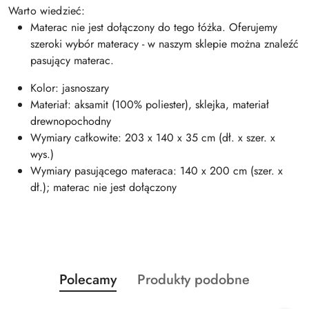
Warto wiedzieć:
Materac nie jest dołączony do tego łóżka. Oferujemy
szeroki wybór materacy - w naszym sklepie można znaleźć
pasujący materac.
Kolor: jasnoszary
Materiał: aksamit (100% poliester), sklejka, materiał
drewnopochodny
Wymiary całkowite: 203 x 140 x 35 cm (dł. x szer. x
wys.)
Wymiary pasującego materaca: 140 x 200 cm (szer. x
dł.); materac nie jest dołączony
Produkty
Produkty
Polecamy
Produkty podobne
Pomiń karuzelę produktów
o
o