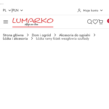
...
|
PL
PLN
Moje konto
Przejdź do treści głównej
Przejdź do wyszukiwarki
Przejdź do moje konto
Przejdź do menu głównego
Przejdź do opisu produktu
Przejdź do stopki
Strona główna
Dom i ogród
Akcesoria do sypialni
Łóżka i akcesoria
Łóżka ramy łóżek wezgłowia szuflady