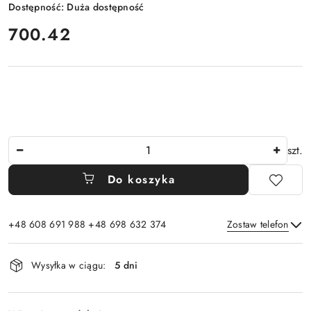
Dostępność:
Duża dostępność
cena:
700.42
Ilość
szt.
Do koszyka
+48 608 691 988 +48 698 632 374
Zostaw telefon
Dostępność
Wysyłka w ciągu:
5 dni
i
Wyślij
dostawa