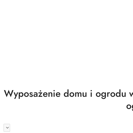
Biuro magazyn warsztat gastronomia
Wyprzedaż
Wyposażenie domu i ogrodu w
o