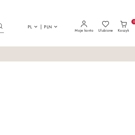
|
PL
PLN
Moje konto
Ulubione
Koszyk
Łóżka i materace
Sofy Kanapy Otoma
Łóżka i materace
Sofy Kanapy Otoma