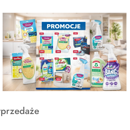
dukty
przedaże