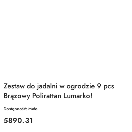
Zestaw do jadalni w ogrodzie 9 pcs
Brązowy Polirattan Lumarko!
Dostępność:
Mało
cena:
5890.31