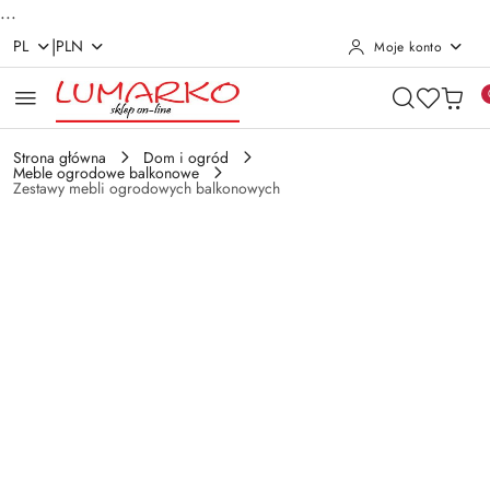
...
|
PL
PLN
Moje konto
Przejdź do treści głównej
Przejdź do wyszukiwarki
Przejdź do moje konto
Przejdź do menu głównego
Przejdź do opisu produktu
Przejdź do stopki
Strona główna
Dom i ogród
Meble ogrodowe balkonowe
Zestawy mebli ogrodowych balkonowych