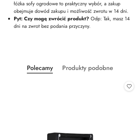
łóżka sofy ogrodowe to praktyczny wybór, a zakup
obejmuje dowód zakupu i możliwość zwrotu w 14 dni.
Pyt: Czy mogę zwrócić produkt?
Odp: Tak, masz 14
dni na zwrot bez podania przyczyny.
Produkty
Produkty
Polecamy
Produkty podobne
Pomiń karuzelę produktów
o
o
statusie:
statusie: