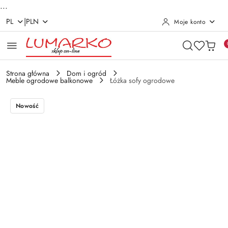
...
|
PL
PLN
Moje konto
Przejdź do treści głównej
Przejdź do wyszukiwarki
Przejdź do moje konto
Przejdź do menu głównego
Przejdź do opisu produktu
Przejdź do stopki
Strona główna
Dom i ogród
Meble ogrodowe balkonowe
Łóżka sofy ogrodowe
Nowość