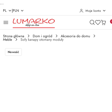
...
|
PL
PLN
Moje konto
Przejdź do treści głównej
Przejdź do wyszukiwarki
Przejdź do moje konto
Przejdź do menu głównego
Przejdź do opisu produktu
Przejdź do stopki
Strona główna
Dom i ogród
Akcesoria do domu
Meble
Sofy kanapy otomany moduły
Nowość